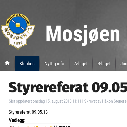
Klubben
Nyttig info
A-laget
B-laget
Jun
Styrereferat 09.05
Sist oppdatert onsdag 15. august 2018 11:11
|
Skrevet av Håkon Steners
Styrereferat 09.05.18
Vedlegg: