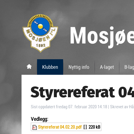
Klubben
Nyttig info
A-laget
B-la
Styrereferat 0
Sist oppdatert fredag 07. februar 2020 14:18
|
Skrevet av H
Vedlegg:
Styrereferat 04.02.20.pdf
[ ]
220 kB