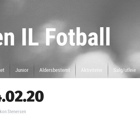
get
Junior
Aldersbestemt
Aktiviteter
Salg/utleie
4.02.20
åkon Stenersen