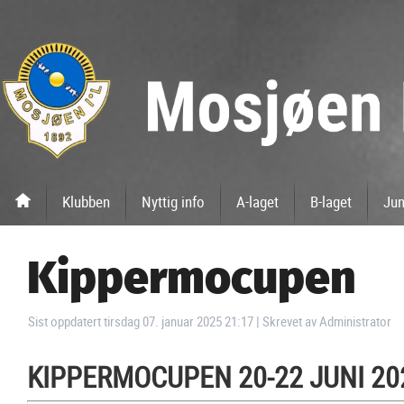
Klubben
Nyttig info
A-laget
B-laget
Jun
Kippermocupen
Sist oppdatert tirsdag 07. januar 2025 21:17
|
Skrevet av Administrator
KIPPERMOCUPEN 20-22 JUNI 20