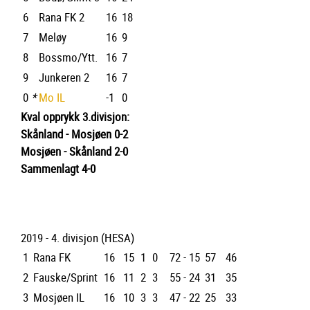
6
Rana FK 2
16
18
7
Meløy
16
9
8
Bossmo/Ytt.
16
7
9
Junkeren 2
16
7
0
*
Mo IL
-1
0
Kval opprykk 3.divisjon:
Skånland - Mosjøen 0-2
Mosjøen - Skånland 2-0
Sammenlagt 4-0
2019 - 4. divisjon (HESA)
1
Rana FK
16
15
1
0
72 - 15
57
46
2
Fauske/Sprint
16
11
2
3
55 - 24
31
35
3
Mosjøen IL
16
10
3
3
47 - 22
25
33