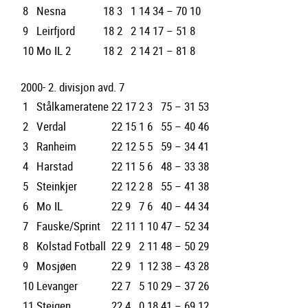
8
Nesna
18
3
1
14
34 – 70
10
9
Leirfjord
18
2
2
14
17 – 51
8
10
Mo IL 2
18
2
2
14
21 – 81
8
2000- 2. divisjon avd. 7
1
Stålkameratene
22
17
2
3
75 – 31
53
2
Verdal
22
15
1
6
55 – 40
46
3
Ranheim
22
12
5
5
59 – 34
41
4
Harstad
22
11
5
6
48 – 33
38
5
Steinkjer
22
12
2
8
55 – 41
38
6
Mo IL
22
9
7
6
40 – 44
34
7
Fauske/Sprint
22
11
1
10
47 – 52
34
8
Kolstad Fotball
22
9
2
11
48 – 50
29
9
Mosjøen
22
9
1
12
38 – 43
28
10
Levanger
22
7
5
10
29 – 37
26
11
Steigen
22
4
0
18
41 – 69
12