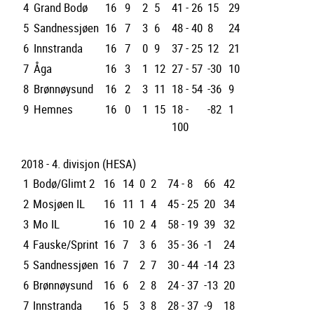
4
Grand Bodø
16
9
2
5
41 - 26
15
29
5
Sandnessjøen
16
7
3
6
48 - 40
8
24
6
Innstranda
16
7
0
9
37 - 25
12
21
7
Åga
16
3
1
12
27 - 57
-30
10
8
Brønnøysund
16
2
3
11
18 - 54
-36
9
9
Hemnes
16
0
1
15
18 -
-82
1
100
2018 - 4. divisjon (HESA)
1
Bodø/Glimt 2
16
14
0
2
74 - 8
66
42
2
Mosjøen IL
16
11
1
4
45 - 25
20
34
3
Mo IL
16
10
2
4
58 - 19
39
32
4
Fauske/Sprint
16
7
3
6
35 - 36
-1
24
5
Sandnessjøen
16
7
2
7
30 - 44
-14
23
6
Brønnøysund
16
6
2
8
24 - 37
-13
20
7
Innstranda
16
5
3
8
28 - 37
-9
18