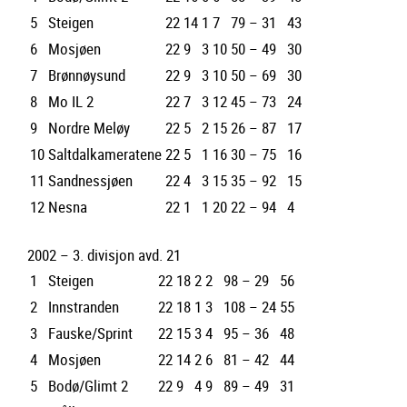
5
Steigen
22
14
1
7
79 – 31
43
6
Mosjøen
22
9
3
10
50 – 49
30
7
Brønnøysund
22
9
3
10
50 – 69
30
8
Mo IL 2
22
7
3
12
45 – 73
24
9
Nordre Meløy
22
5
2
15
26 – 87
17
10
Saltdalkameratene
22
5
1
16
30 – 75
16
11
Sandnessjøen
22
4
3
15
35 – 92
15
12
Nesna
22
1
1
20
22 – 94
4
2002 – 3. divisjon avd. 21
1
Steigen
22
18
2
2
98 – 29
56
2
Innstranden
22
18
1
3
108 – 24
55
3
Fauske/Sprint
22
15
3
4
95 – 36
48
4
Mosjøen
22
14
2
6
81 – 42
44
5
Bodø/Glimt 2
22
9
4
9
89 – 49
31