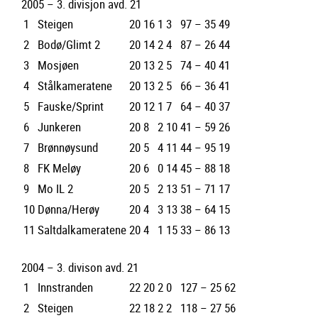
2005 – 3. divisjon avd. 21
1
Steigen
20
16
1
3
97 – 35
49
2
Bodø/Glimt 2
20
14
2
4
87 – 26
44
3
Mosjøen
20
13
2
5
74 – 40
41
4
Stålkameratene
20
13
2
5
66 – 36
41
5
Fauske/Sprint
20
12
1
7
64 – 40
37
6
Junkeren
20
8
2
10
41 – 59
26
7
Brønnøysund
20
5
4
11
44 – 95
19
8
FK Meløy
20
6
0
14
45 – 88
18
9
Mo IL 2
20
5
2
13
51 – 71
17
10
Dønna/Herøy
20
4
3
13
38 – 64
15
11
Saltdalkameratene
20
4
1
15
33 – 86
13
2004 – 3. divison avd. 21
1
Innstranden
22
20
2
0
127 – 25
62
2
Steigen
22
18
2
2
118 – 27
56