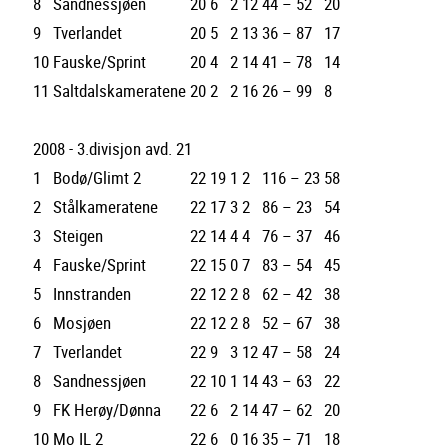
8
Sandnessjøen
20
6
2
12
44 – 52
20
9
Tverlandet
20
5
2
13
36 – 87
17
10
Fauske/Sprint
20
4
2
14
41 – 78
14
11
Saltdalskameratene
20
2
2
16
26 – 99
8
2008 - 3.divisjon avd. 21
1
Bodø/Glimt 2
22
19
1
2
116 – 23
58
2
Stålkameratene
22
17
3
2
86 – 23
54
3
Steigen
22
14
4
4
76 – 37
46
4
Fauske/Sprint
22
15
0
7
83 – 54
45
5
Innstranden
22
12
2
8
62 – 42
38
6
Mosjøen
22
12
2
8
52 – 67
38
7
Tverlandet
22
9
3
12
47 – 58
24
8
Sandnessjøen
22
10
1
14
43 – 63
22
9
FK Herøy/Dønna
22
6
2
14
47 – 62
20
10
Mo IL 2
22
6
0
16
35 – 71
18