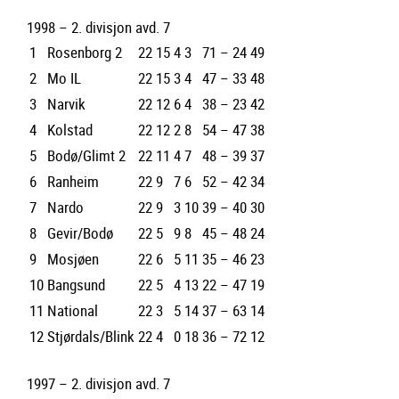
1998 – 2. divisjon avd. 7
1
Rosenborg 2
22
15
4
3
71 – 24
49
2
Mo IL
22
15
3
4
47 – 33
48
3
Narvik
22
12
6
4
38 – 23
42
4
Kolstad
22
12
2
8
54 – 47
38
5
Bodø/Glimt 2
22
11
4
7
48 – 39
37
6
Ranheim
22
9
7
6
52 – 42
34
7
Nardo
22
9
3
10
39 – 40
30
8
Gevir/Bodø
22
5
9
8
45 – 48
24
9
Mosjøen
22
6
5
11
35 – 46
23
10
Bangsund
22
5
4
13
22 – 47
19
11
National
22
3
5
14
37 – 63
14
12
Stjørdals/Blink
22
4
0
18
36 – 72
12
1997 – 2. divisjon avd. 7