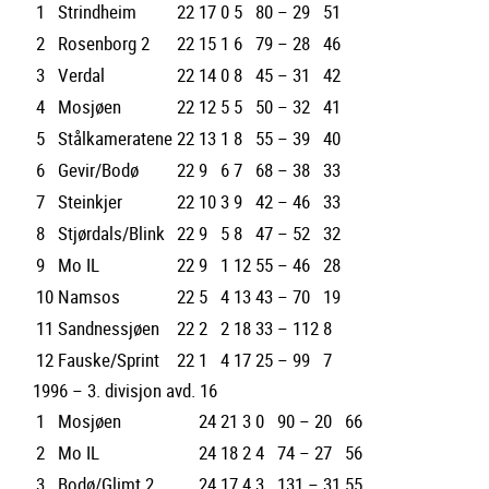
1
Strindheim
22
17
0
5
80 – 29
51
2
Rosenborg 2
22
15
1
6
79 – 28
46
3
Verdal
22
14
0
8
45 – 31
42
4
Mosjøen
22
12
5
5
50 – 32
41
5
Stålkameratene
22
13
1
8
55 – 39
40
6
Gevir/Bodø
22
9
6
7
68 – 38
33
7
Steinkjer
22
10
3
9
42 – 46
33
8
Stjørdals/Blink
22
9
5
8
47 – 52
32
9
Mo IL
22
9
1
12
55 – 46
28
10
Namsos
22
5
4
13
43 – 70
19
11
Sandnessjøen
22
2
2
18
33 – 112
8
12
Fauske/Sprint
22
1
4
17
25 – 99
7
1996 – 3. divisjon avd. 16
1
Mosjøen
24
21
3
0
90 – 20
66
2
Mo IL
24
18
2
4
74 – 27
56
3
Bodø/Glimt 2
24
17
4
3
131 – 31
55