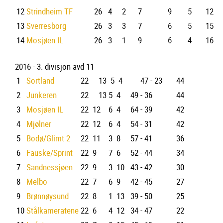
12
Strindheim TF
26
4
2
7
9
5
12
13
Sverresborg
26
3
3
7
6
5
15
14
Mosjøen IL
26
3
1
9
6
4
16
2016 - 3. divisjon avd 11
1
Sortland
22
13
5
4
47 - 23
44
2
Junkeren
22
13
5
4
49 - 36
44
3
Mosjøen IL
22
12
6
4
64 - 39
42
4
Mjølner
22
12
6
4
54 - 31
42
5
Bodø/Glimt 2
22
11
3
8
57 - 41
36
6
Fauske/Sprint
22
9
7
6
52 - 44
34
7
Sandnessjøen
22
9
3
10
43 - 42
30
8
Melbo
22
7
6
9
42 - 45
27
9
Brønnøysund
22
8
1
13
39 - 50
25
10
Stålkameratene
22
6
4
12
34 - 47
22