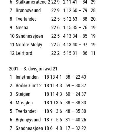
6
Stålkameratene 2
22
9
2
11
41 – 84
29
7
Brønnøysund
22
9
1
12
60 – 79
28
8
Tverlandet
22
5
5
12
63 – 88
20
9
Nesna
22
6
1
15
35 – 76
19
10
Sandnessjøen
22
5
4
13
34 – 85
19
11
Nordre Meløy
22
5
4
13
40 – 97
19
12
Leirfjord
22
2
5
15
31 – 86
11
2001 – 3. divisjon avd 21
1
Innstranden
18
13
4
1
88 – 22
43
2
Bodø/Glimt 2
18
11
4
3
69 – 30
37
3
Steigen
18
11
4
3
60 – 24
37
4
Mosjøen
18
10
3
5
38 – 38
33
5
Tverlandet
18
9
3
6
48 – 35
30
6
Brønnøysund
18
7
5
6
31 – 40
26
7
Sandnessjøen
18
6
4
8
17 – 32
22