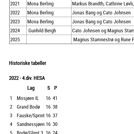
2021
Mona Berling
Markus Brandth, Cathrine Løvli
2022
Mona Berling
Jonas Bang og Cato Johnsen
2023
Mona Berling
Jonas Bang og Cato Johnsen
2024
Gunhild Bergh
Cato Johnsen og Magnus Stam
2025
Magnus Stamnestrø og Rune 
Historiske tabeller
2022 - 4.div. HESA
Lag
S
P
1
Mosjøen IL
16
41
2
Grand Bodø
16
38
3
Fauske/Sprint
16
37
4
Sandnessjøen
16
30
5
Bodø/Glimt 3
16
24