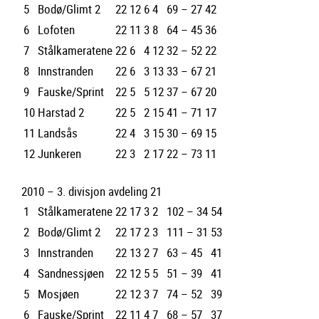
5
Bodø/Glimt 2
22
12
6
4
69 – 27
42
6
Lofoten
22
11
3
8
64 – 45
36
7
Stålkameratene
22
6
4
12
32 – 52
22
8
Innstranden
22
6
3
13
33 – 67
21
9
Fauske/Sprint
22
5
5
12
37 – 67
20
10
Harstad 2
22
5
2
15
41 – 71
17
11
Landsås
22
4
3
15
30 – 69
15
12
Junkeren
22
3
2
17
22 – 73
11
2010 – 3. divisjon avdeling 21
1
Stålkameratene
22
17
3
2
102 – 34
54
2
Bodø/Glimt 2
22
17
2
3
111 – 31
53
3
Innstranden
22
13
2
7
63 – 45
41
4
Sandnessjøen
22
12
5
5
51 – 39
41
5
Mosjøen
22
12
3
7
74 – 52
39
6
Fauske/Sprint
22
11
4
7
68 – 57
37