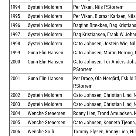
1994
Øystein Moldrem
Per Vikan, Nils P.Storrem
1995
Øystein Moldrem
Per Vikan, Bjørnar Karlsen, Nil
1996
Øystein Moldrem
Dagfinn Brækken, Dag Kristians
1997
Øystein Moldrem
Dag Kristiansen, Frank W Johan
1998
Øystein Moldrem
Cato Johnsen, Jostein Wie, Nil
1999
Gunn Elin Hansen
Cato Johnsen, Martin Herring, 
2000
Gunn Elin Hansen
Cato Johnsen, Tor Anders Joha
P.Storrem
2001
Gunn Elin Hansen
Per Drage, Ola Nergård, Eskild 
P.Storrem
2002
Øystein Moldrem
Cato Johnsen, Christian Lind, 
2003
Øystein Moldrem
Cato Johnsen, Christian Lind, 
2004
Wenche Stenersen
Ronny Lien, Trond Amundsen, N
2005
Wenche Stenersen
Cato Johnsen, Kenneth Tjønna,
2006
Wenche Solli
Tommy Gløsen, Ronny Lien, Nil