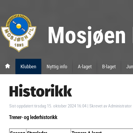
Klubben
Nyttig info
A-laget
B-laget
Jun
Historikk
Sist oppdatert tirsdag 15. oktober 2024 16:04
|
Skrevet av Administrator
Trener- og lederhistorikk