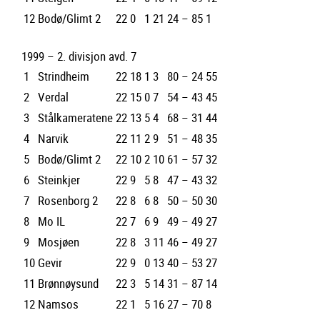
12
Bodø/Glimt 2
22
0
1
21
24 – 85
1
1999 – 2. divisjon avd. 7
1
Strindheim
22
18
1
3
80 – 24
55
2
Verdal
22
15
0
7
54 – 43
45
3
Stålkameratene
22
13
5
4
68 – 31
44
4
Narvik
22
11
2
9
51 – 48
35
5
Bodø/Glimt 2
22
10
2
10
61 – 57
32
6
Steinkjer
22
9
5
8
47 – 43
32
7
Rosenborg 2
22
8
6
8
50 – 50
30
8
Mo IL
22
7
6
9
49 – 49
27
9
Mosjøen
22
8
3
11
46 – 49
27
10
Gevir
22
9
0
13
40 – 53
27
11
Brønnøysund
22
3
5
14
31 – 87
14
12
Namsos
22
1
5
16
27 – 70
8