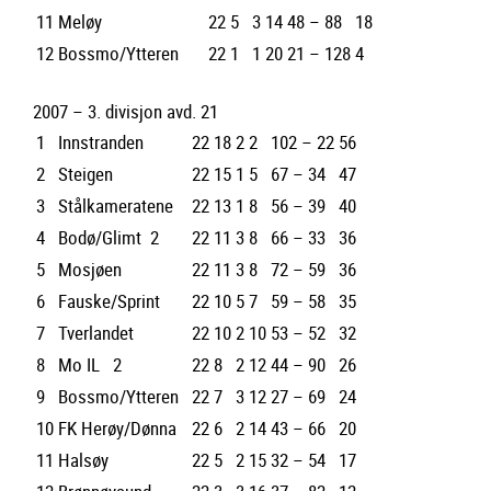
11
Meløy
22
5
3
14
48 – 88
18
12
Bossmo/Ytteren
22
1
1
20
21 – 128
4
2007 – 3. divisjon avd. 21
1
Innstranden
22
18
2
2
102 – 22
56
2
Steigen
22
15
1
5
67 – 34
47
3
Stålkameratene
22
13
1
8
56 – 39
40
4
Bodø/Glimt 2
22
11
3
8
66 – 33
36
5
Mosjøen
22
11
3
8
72 – 59
36
6
Fauske/Sprint
22
10
5
7
59 – 58
35
7
Tverlandet
22
10
2
10
53 – 52
32
8
Mo IL 2
22
8
2
12
44 – 90
26
9
Bossmo/Ytteren
22
7
3
12
27 – 69
24
10
FK Herøy/Dønna
22
6
2
14
43 – 66
20
11
Halsøy
22
5
2
15
32 – 54
17