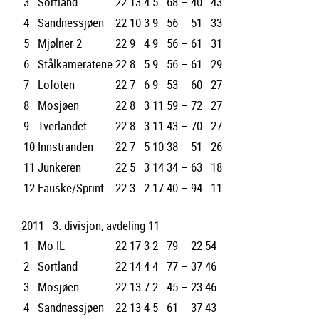
3
Sortland
22
13
4
5
68 – 40
43
4
Sandnessjøen
22
10
3
9
56 – 51
33
5
Mjølner 2
22
9
4
9
56 – 61
31
6
Stålkameratene
22
8
5
9
56 – 61
29
7
Lofoten
22
7
6
9
53 – 60
27
8
Mosjøen
22
8
3
11
59 – 72
27
9
Tverlandet
22
8
3
11
43 – 70
27
10
Innstranden
22
7
5
10
38 – 51
26
11
Junkeren
22
5
3
14
34 – 63
18
12
Fauske/Sprint
22
3
2
17
40 – 94
11
2011 - 3. divisjon, avdeling 11
1
Mo IL
22
17
3
2
79 – 22
54
2
Sortland
22
14
4
4
77 – 37
46
3
Mosjøen
22
13
7
2
45 – 23
46
4
Sandnessjøen
22
13
4
5
61 – 37
43