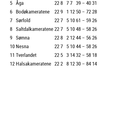
5
Åga
22
8
7
7
39 – 40
31
6
Bodøkameratene
22
9
1
12
50 – 72
28
7
Sørfold
22
7
5
10
61 – 59
26
8
Saltdalkameratene
22
7
5
10
48 – 58
26
9
Sømna
22
8
2
12
44 – 56
26
10
Nesna
22
7
5
10
44 – 58
26
11
Tverlandet
22
5
3
14
32 – 58
18
12
Halsakameratene
22
2
8
12
30 – 84
14