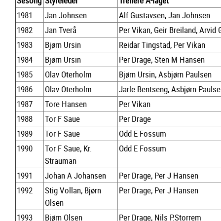
Sesong
Styreleder
Trenere A-laget
1981
Jan Johnsen
Alf Gustavsen, Jan Johnsen
1982
Jan Tverå
Per Vikan, Geir Breiland, Arvid
1983
Bjørn Ursin
Reidar Tingstad, Per Vikan
1984
Bjørn Ursin
Per Drage, Sten M Hansen
1985
Olav Oterholm
Bjørn Ursin, Asbjørn Paulsen
1986
Olav Oterholm
Jarle Bentseng, Asbjørn Pauls
1987
Tore Hansen
Per Vikan
1988
Tor F Saue
Per Drage
1989
Tor F Saue
Odd E Fossum
1990
Tor F Saue, Kr.
Odd E Fossum
Strauman
1991
Johan A Johansen
Per Drage, Per J Hansen
1992
Stig Vollan, Bjørn
Per Drage, Per J Hansen
Olsen
1993
Bjørn Olsen
Per Drage, Nils P.Storrem