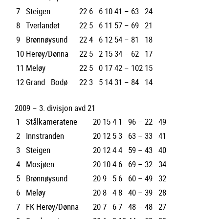
7
Steigen
22
6
6
10
41 – 63
24
8
Tverlandet
22
5
6
11
57 – 69
21
9
Brønnøysund
22
4
6
12
54 – 81
18
10
Herøy/Dønna
22
5
2
15
34 – 62
17
11
Meløy
22
5
0
17
42 – 102
15
12
Grand Bodø
22
3
5
14
31 – 84
14
2009 – 3. divisjon avd 21
1
Stålkameratene
20
15
4
1
96 – 22
49
2
Innstranden
20
12
5
3
63 – 33
41
3
Steigen
20
12
4
4
59 – 43
40
4
Mosjøen
20
10
4
6
69 – 32
34
5
Brønnøysund
20
9
5
6
60 – 49
32
6
Meløy
20
8
4
8
40 – 39
28
7
FK Herøy/Dønna
20
7
6
7
48 – 48
27