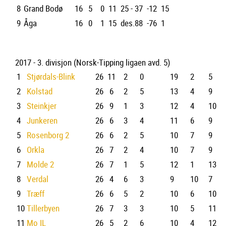
8
Grand Bodø
16
5
0
11
25 - 37
-12
15
9
Åga
16
0
1
15
des.88
-76
1
2017 - 3. divisjon (Norsk-Tipping ligaen avd. 5)
1
Stjørdals-Blink
26
11
2
0
19
2
5
2
Kolstad
26
6
2
5
13
4
9
3
Steinkjer
26
9
1
3
12
4
10
4
Junkeren
26
6
3
4
11
6
9
5
Rosenborg 2
26
6
2
5
10
7
9
6
Orkla
26
7
2
4
10
7
9
7
Molde 2
26
7
1
5
12
1
13
8
Verdal
26
4
6
3
9
10
7
9
Træff
26
6
5
2
10
6
10
10
Tillerbyen
26
7
3
3
10
5
11
11
Mo IL
26
5
2
6
10
4
12