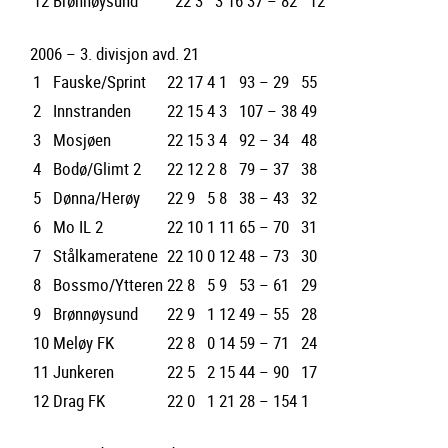
12
Brønnøysund
22
3
3
16
37 – 82
12
2006 – 3. divisjon avd. 21
1
Fauske/Sprint
22
17
4
1
93 – 29
55
2
Innstranden
22
15
4
3
107 – 38
49
3
Mosjøen
22
15
3
4
92 – 34
48
4
Bodø/Glimt 2
22
12
2
8
79 – 37
38
5
Dønna/Herøy
22
9
5
8
38 – 43
32
6
Mo IL 2
22
10
1
11
65 – 70
31
7
Stålkameratene
22
10
0
12
48 – 73
30
8
Bossmo/Ytteren
22
8
5
9
53 – 61
29
9
Brønnøysund
22
9
1
12
49 – 55
28
10
Meløy FK
22
8
0
14
59 – 71
24
11
Junkeren
22
5
2
15
44 – 90
17
12
Drag FK
22
0
1
21
28 – 154
1