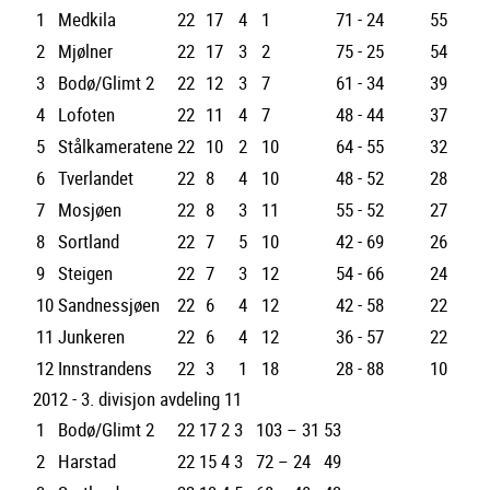
1
Medkila
22
17
4
1
71 - 24
55
2
Mjølner
22
17
3
2
75 - 25
54
3
Bodø/Glimt 2
22
12
3
7
61 - 34
39
4
Lofoten
22
11
4
7
48 - 44
37
5
Stålkameratene
22
10
2
10
64 - 55
32
6
Tverlandet
22
8
4
10
48 - 52
28
7
Mosjøen
22
8
3
11
55 - 52
27
8
Sortland
22
7
5
10
42 - 69
26
9
Steigen
22
7
3
12
54 - 66
24
10
Sandnessjøen
22
6
4
12
42 - 58
22
11
Junkeren
22
6
4
12
36 - 57
22
12
Innstrandens
22
3
1
18
28 - 88
10
2012 - 3. divisjon avdeling 11
1
Bodø/Glimt 2
22
17
2
3
103 – 31
53
2
Harstad
22
15
4
3
72 – 24
49