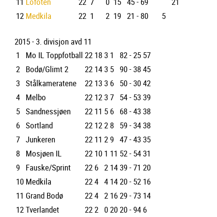
11
Lofoten
22
7
0
15
45 - 69
21
12
Medkila
22
1
2
19
21 - 80 5
2015 - 3. divisjon avd 11
1
Mo IL Toppfotball
22
18
3
1
82 - 25
57
2
Bodø/Glimt 2
22
14
3
5
90 - 38
45
3
Stålkameratene
22
13
3
6
50 - 30
42
4
Melbo
22
12
3
7
54 - 53
39
5
Sandnessjøen
22
11
5
6
68 - 43
38
6
Sortland
22
12
2
8
59 - 34
38
7
Junkeren
22
11
2
9
47 - 43
35
8
Mosjøen IL
22
10
1
11
52 - 54
31
9
Fauske/Sprint
22
6
2
14
39 - 71
20
10
Medkila
22
4
4
14
20 - 52
16
11
Grand Bodø
22
4
2
16
29 - 73
14
12
Tverlandet
22
2
0
20
20 - 94
6