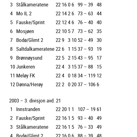
3
Stålkameratene
22
16
0
6
99 – 39
48
4
Mo IL 2
22
14
2
6
73 – 63
44
5
Fauske/Sprint
22
12
4
6
76 – 40
40
6
Mosjøen
22
10
5
7
73 – 62
35
7
Bodø/Glimt 2
22
9
3
10
52 – 49
30
8
Saltdalkameratene
22
6
1
15
37 – 93
19
9
Brønnøysund
22
5
2
15
43 – 95
17
10
Junkeren
22
4
3
15
37 – 88
15
11
Meløy FK
22
4
0
18
34 – 119
12
12
Dønna/Herøy
22
2
0
20
37 – 106
6
2003 – 3. divisjon avd. 21
1
Innstranden
22
20
1
1
107 – 19
61
2
Fauske/Sprint
22
16
1
5
93 – 40
49
3
Stålkameratene
22
16
1
5
76 – 33
49
4
Bodø/Glimt 2
22
16
0
6
88 – 39
48