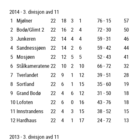
2014 - 3. divisjon avd 11
1
Mjølner
22
18
3
1
76 - 15
57
2
Bodø/Glimt 2
22
16
2
4
72 - 30
50
3
Junkeren
22
14
4
4
59 - 31
46
4
Sandnessjøen
22
14
2
6
59 - 42
44
5
Mosjøen
22
12
5
5
52 - 43
41
6
Stålkameratene
22
10
2
10
66 - 72
32
7
Tverlandet
22
9
1
12
39 - 51
28
8
Sortland
22
6
1
15
35 - 60
19
9
Grand Bodø
22
4
6
12
31 - 50
18
10
Lofoten
22
6
0
16
43 - 76
18
11
Innstrandens
22
4
3
15
38 - 52
15
12
Hardhaus
22
4
1
17
24 - 72
13
2013 - 3. divisjon avd 11