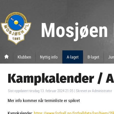
Klubben
Nyttig info
A-laget
B-laget
Jun
Kampkalender / A
Sist oppdatert tirsdag 13. februar 2024 21:05
|
Skrevet av Administrator
Mer info kommer når terminliste er spikret
Kampkalender:
https://www.fotball.no/fotballdata/lag/hjem/?f