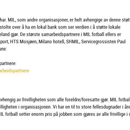
ar. MIL, som andre organisasjoner, er helt avhengige av denne støtt
tolte over å ha en lokal bank som ser verdien i å støtte lokale
and gjør. De største samarbeidspartnere i MIL fotball ellers er
Sport, HTS Mosjøen, Milano hotell, SHMIL, Servicegrossisten Paul
une.
partnere:
arbeidspartnere
avhengig av frivilligheten som alle foreldre/foresatte gjør. MIL fotbal
illigheten i organisasjonen. Vi har en til to store fellesdugnader i år
L fotball setter enorm pris på jobben som gjøres av alle frivillige i