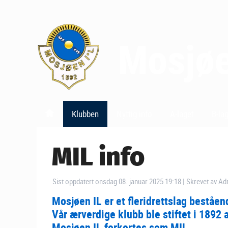
Klubben
Nyttig info
A-laget
B-la
MIL info
Sist oppdatert onsdag 08. januar 2025 19:18
|
Skrevet av Ad
Mosjøen IL er et fleridrettslag beståend
Vår ærverdige klubb ble stiftet i 1892
Mosjøen IL forkortes som MIL.