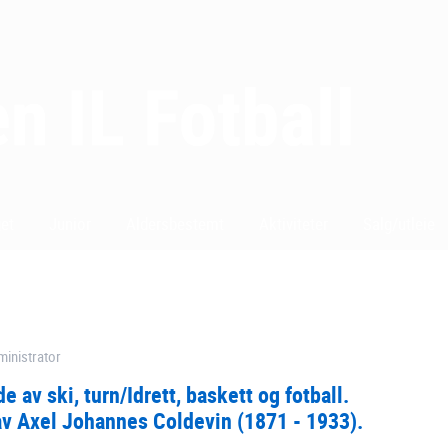
get
Junior
Aldersbestemt
Aktiviteter
Salg/utleie
ministrator
e av ski, turn/Idrett, baskett og fotball.
 av Axel Johannes Coldevin (1871 - 1933).