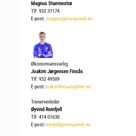
Magnus Stamnestrø
Tlf: 932 31174
E-post:
magnus@mosjoenil.no
Økonomiansvarlig
Joakim Jørgensen Finsås
Tlf: 932 49509
E-post:
joakimfinsaas@live.no
Trenerveileder
Øyvind Reinfjell
Tlf: 414 01630
E-post:
reinfjell@mosjoenil.no