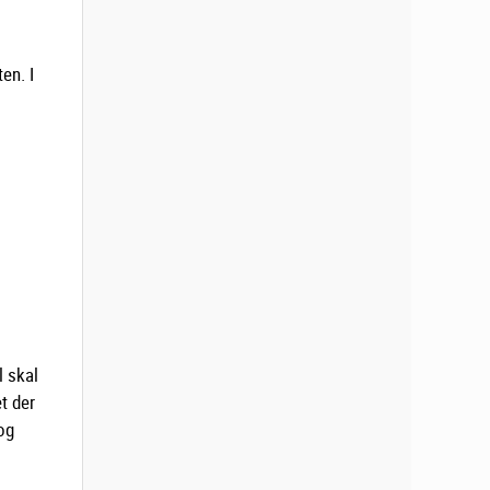
en. I
l skal
et der
 og