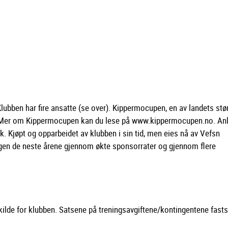
 Klubben har fire ansatte (se over). Kippermocupen, en av landets stø
en. Mer om Kippermocupen kan du lese på www.kippermocupen.no. An
k. Kjøpt og opparbeidet av klubben i sin tid, men eies nå av Vefsn
en de neste årene gjennom økte sponsorrater og gjennom flere
skilde for klubben. Satsene på treningsavgiftene/kontingentene fast