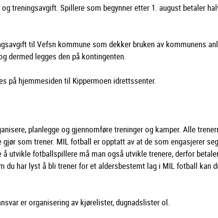
 og treningsavgift. Spillere som begynner etter 1. august betaler hal
eningsavgift til Vefsn kommune som dekker bruken av kommunens an
, og dermed legges den på kontingenten.
es på hjemmesiden til Kippermoen idrettssenter.
rganisere, planlegge og gjennomføre treninger og kamper. Alle trener
e gjør som trener. MIL fotball er opptatt av at de som engasjerer se
 å utvikle fotballspillere må man også utvikle trenere, derfor betale
 du har lyst å bli trener for et aldersbestemt lag i MIL fotball kan d
svar er organisering av kjørelister, dugnadslister ol.