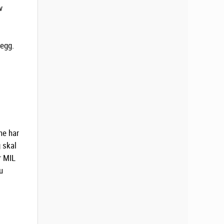
v
legg.
ne har
g skal
r MIL
u