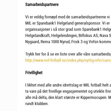
Samarbeidspartnere
Vi er veldig fornøyd med de samarbeidspartnerne vi h
MIL er Sparebank1 Helgeland generalsponsor. Vi er s
organisasjoner i så stor grad som Sparebank1 Helgel
Helgelandkraft, Helgelendingen, Bilfokus AS, Nava 
Nygaard, Rema 1000 Nyrud, Frisk 3 og Vefsn komm
Trykk her for å se en liste over alle våre samarbeids
http://www.mil-fotball.no/index.php/nyttig-info/sam
Frivillighet
I likhet med alle andre idrettslag er MIL fotball helt 
ta vare på det frivillige engasjementet og utvikle friv
alle må delta, den klart største er Kippermocupen. MI
rundt klubben.