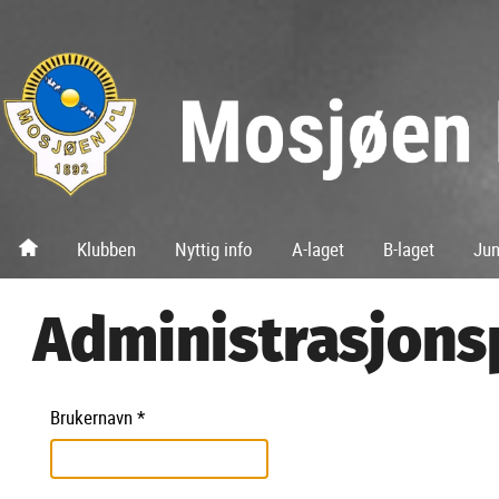
Klubben
Nyttig info
A-laget
B-laget
Jun
Administrasjons
Brukernavn
*